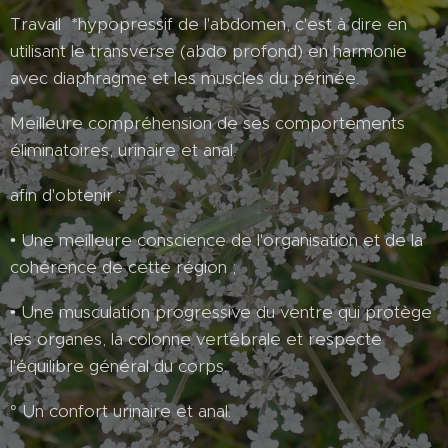
Travail *hypopressif de l'abdomen, c'est à dire en
utilisant le transverse (abdo profond) en harmonie
avec diaphragme et les muscles du périnée.
Meilleure compréhension de ses comportements
éliminatoires, urinaire et anal.
afin d'obtenir :
• Une meilleure conscience de l'organisation et de la
cohérence de cette région ;
• Une musculation progressive du ventre qui protège
les organes, la colonne vertébrale et respecte
l'équilibre général du corps.
° Un confort urinaire et anal.